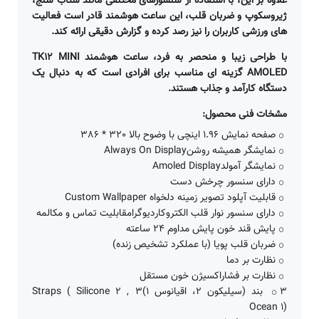
علاوه بر این، با استفاده از سنسورهای مختلفی مانند شتاب سنج،
ژیروسکوپ و ضربان قلب، این ساعت هوشمند قادر است فعالیت
های ورزشی کاربران را نیز رصد کرده و گزارش دقیقی ارائه کند.
با طراحی زیبا و منحصر به فرد، ساعت هوشمند TK12 MINI
AMOLED گزینه ای مناسب برای افرادی است که به دنبال یک
دستگاه کارآمد و جذاب هستند.
مشخات فنی محصول:
صفحه نمایش 1.96 اینچی با وضوح بالا 320 * 386
نمایشگر همیشه روشنAlways On Display
نمایشگر آمولدAmoled Display
دارای سنسور چرخش دست
قابلیت آپلود تصویر زمینه دلخواه Custom Wallpaper
دارای سنسور نوار قلب الکتروکاردیوگرامقابلیت تماس و مکالمه
پایش قند خون پایش مداوم 24 ساعته
ضربان قلب پویا (با عملکرد تشخیص زنده)
نظارت بر دما
نظارت بر فشاراکسیژن خون مستقل
3 بند (سیلیکون 2، اقیانوس 1)3 Straps ( Silicone 2 ,
Ocean 1)