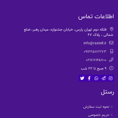
اطلاعات تماس
فلکه دوم تهران پارس، خیابان جشنواره، میدان رهبر، ضلع
شمالی ، پلاک 67
info@rastell.ir
09122582273
02177145700
9 صبح تا 22 شب
رستل
نحوه ثبت سفارش
حریم خصوصی