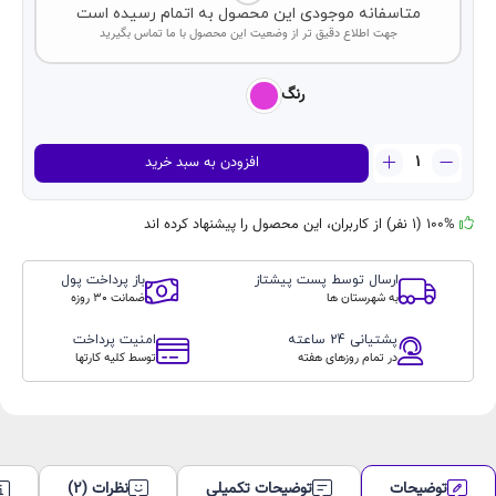
متاسفانه موجودی این محصول به اتمام رسیده است
جهت اطلاع دقیق تر از وضعیت این محصول با ما تماس بگیرید
رنگ
ساعت
افزودن به سبد خرید
هوشمند
TK12
MINI
100% (1 نفر) از کاربران، این محصول را پیشنهاد کرده اند
AMOLED
(دارای
ارسال توسط پست پیشتاز
باز پرداخت پول
دو
به شهرستان ها
ضمانت 30 روزه
بند)
عدد
پشتیانی 24 ساعته
امنیت پرداخت
در تمام روزهای هفته
توسط کلیه کارتها
توضیحات
توضیحات تکمیلی
نظرات (2)