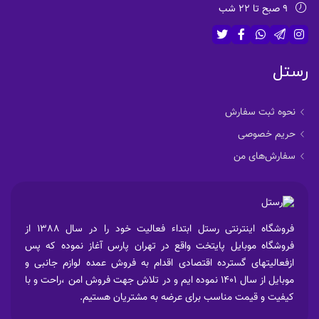
9 صبح تا 22 شب
بدون اتصال به گوشی
منبع شارژ :
شارژ بی سیم
ویبره :
رستل
دارد
سایر مشخصات مهم :
نحوه ثبت سفارش
یادآوری عدم تحرک، کنترل شاتر دوربین موبایل و کنترل موزیک
حریم خصوصی
های موبایل، دکمه پاور و مجیک باتن فعال، روشن شدن خودکار
صفحه نمایش با بالا آوردن دست، قابلیت رمزگذاری و قفل لمس،
سفارش‌های من
پشتیبانی از صفحه نمایش همیشه روشن
فروشگاه اینترنتی رستل ابتداء فعالیت خود را در سال 1388 از
فروشگاه موبایل پایتخت واقع در تهران پارس آغاز نموده که پس
ازفعالیتهای گسترده اقتصادی اقدام به فروش عمده لوازم جانبی و
موبایل از سال 1401 نموده ایم و در تلاش جهت فروش امن ،راحت و با
کیفیت و قیمت مناسب برای عرضه به مشتریان هستیم.