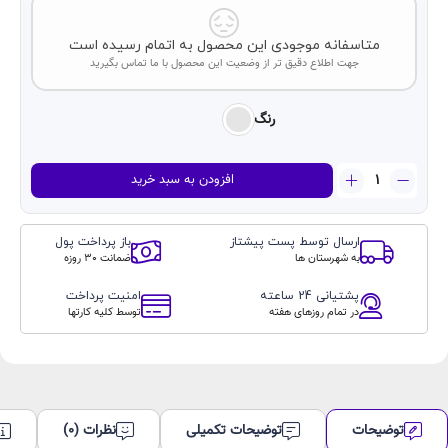
متاسفانه موجودی این محصول به اتمام رسیده است
جهت اطلاع دقیق تر از وضعیت این محصول با ما تماس بگیرید
رنگ
ساعت
افزودن به سبد خرید
هوشمند
مدل
HK10
ارسال توسط پست پیشتاز
باز پرداخت پول
Ultra
به شهرستان ها
ضمانت 30 روزه
3
WF
پشتیانی 24 ساعته
امنیت پرداخت
عدد
در تمام روزهای هفته
توسط کلیه کارتها
توضیحات
توضیحات تکمیلی
نظرات (0)