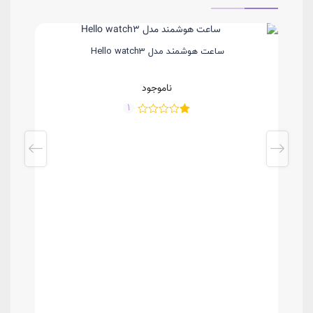
مقاومت در برابر آب و گرد و غبار/ درجه گواهی‌ نامه :
IP67 مقاوم در برابر پاشش قطرات آب و بارندگی
قابلیت تعویض بند :
ساعت هوشمند مدل Hello watch3
دارد
قابلیت تغییر طرح ساعت (Watch Face) :
ناموجود
دارد
1
میکروفون :
دارد
اسپیکر :
دارد
صفحه نمایش :
AMOLED
تعداد رنگ/ رزولوشن :
485×520 پیکسل
وضوح تصویر :
307 پیکسل بر اینچ
نوع قفل بند :