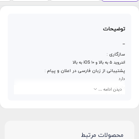
توضیحات
–
سازگاری :
اندروید 5 به بالا و iOS 10 به بالا
پشتیبانی از زبان فارسی در اعلان و پیام :
دارد
باتری :
دیدن ادامه ...
۴5۰ میلی آمپر
قابلیت مکالمه :
دارد
سنسورها :
سنجش میزان اکسیژن خون، سنجش ضربان قلب، کالری سنج،
محصولات مرتبط
پایش خواب، داده های سلامتی، گام شمار