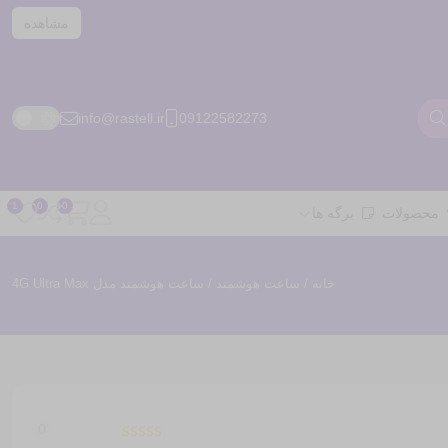
مشاهده
info@rastell.ir
09122582273
محصولات
برگه ها
خانه
/
ساعت هوشمند
/ ساعت هوشمند مدل 4G Ultra Max
0