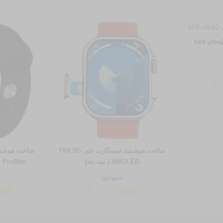
1
ساعت هوشمند سیمکارت خور TK6 5G
AMOLED ( سه بند)
HK11 ProMax (دارا
ناموجود
1