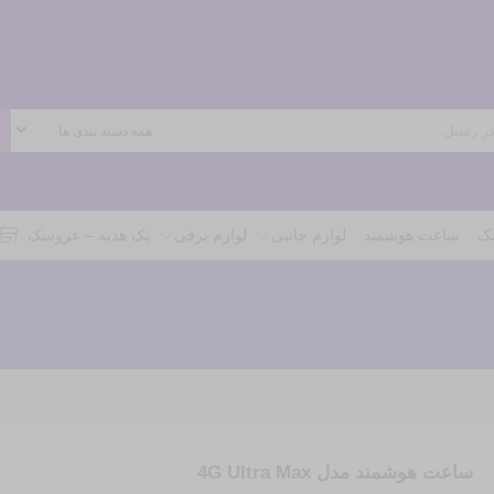
نک
ساعت هوشمند
لوازم جانبی
لوازم برقی
پک هدیه – عروسک
ساعت هوشمند مدل 4G Ultra Max