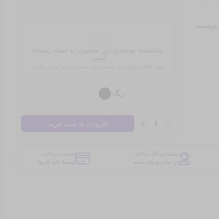
هوشمند
متاسفانه موجودی این محصول به اتمام رسیده
است
جهت اطلاع دقیق تر از وضعیت این محصول با ما تماس بگیرید
رنگ
ساعت
افزودن به سبد خرید
هوشمند
مدل
4G
پشتیانی 24 ساعته
امنیت پرداخت
Ultra
در تمام روزهای هفته
توسط کلیه کارتها
Max
عدد