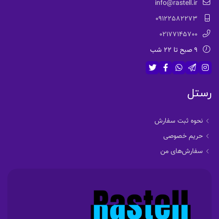
info@rastell.ir
09122582273
02177145700
9 صبح تا 22 شب
رستل
نحوه ثبت سفارش
حریم خصوصی
سفارش‌های من