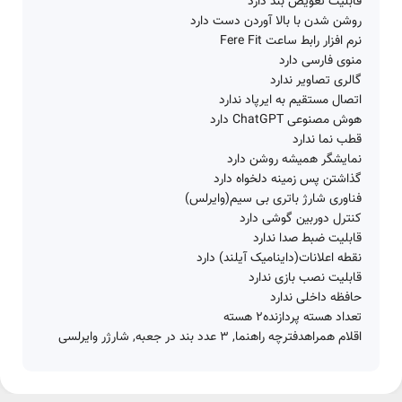
قابلیت تعویض بند دارد
روشن شدن با بالا آوردن دست دارد
نرم افزار رابط ساعت Fere Fit
منوی فارسی دارد
گالری تصاویر ندارد
اتصال مستقیم به ایرپاد ندارد
هوش مصنوعی ChatGPT دارد
قطب نما ندارد
نمایشگر همیشه روشن دارد
گذاشتن پس زمینه دلخواه دارد
فناوری شارژ باتری بی سیم(وایرلس)
کنترل دوربین گوشی دارد
قابلیت ضبط صدا ندارد
نقطه اعلانات(داینامیک آیلند) دارد
قابلیت نصب بازی ندارد
حافظه داخلی ندارد
تعداد هسته پردازنده2 هسته
اقلام همراهدفترچه‌ راهنما, 3 عدد بند در جعبه, شارژر وایرلسی