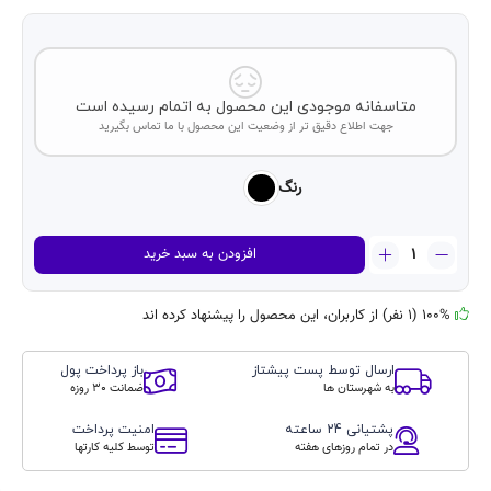
متاسفانه موجودی این محصول به اتمام رسیده است
جهت اطلاع دقیق تر از وضعیت این محصول با ما تماس بگیرید
رنگ
ساعت
افزودن به سبد خرید
هوشمند
طرح
اپل
100% (1 نفر) از کاربران، این محصول را پیشنهاد کرده اند
واچ
مدل
ارسال توسط پست پیشتاز
باز پرداخت پول
WS-
به شهرستان ها
ضمانت 30 روزه
X13
عدد
پشتیانی 24 ساعته
امنیت پرداخت
در تمام روزهای هفته
توسط کلیه کارتها