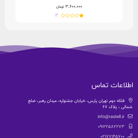
3.600.000
تومان
3
اطلاعات تماس
فلکه دوم تهران پارس، خیابان جشنواره، میدان رهبر، ضلع
شمالی ، پلاک 67
info@rastell.ir
09122582273
02177145700