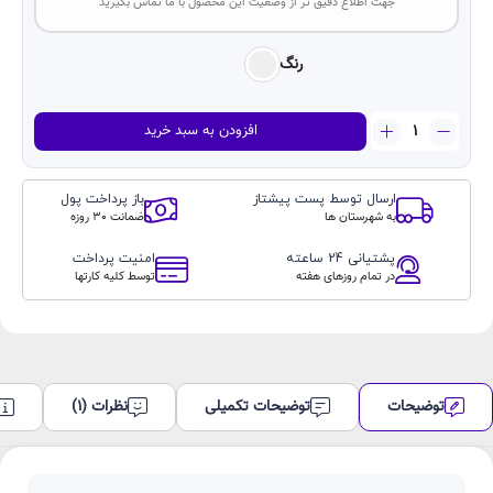
جهت اطلاع دقیق تر از وضعیت این محصول با ما تماس بگیرید
رنگ
ایرپاد
افزودن به سبد خرید
Airpod
soundcore
anker
ارسال توسط پست پیشتاز
باز پرداخت پول
i30
به شهرستان ها
ضمانت 30 روزه
عدد
پشتیانی 24 ساعته
امنیت پرداخت
در تمام روزهای هفته
توسط کلیه کارتها
توضیحات
توضیحات تکمیلی
نظرات (1)