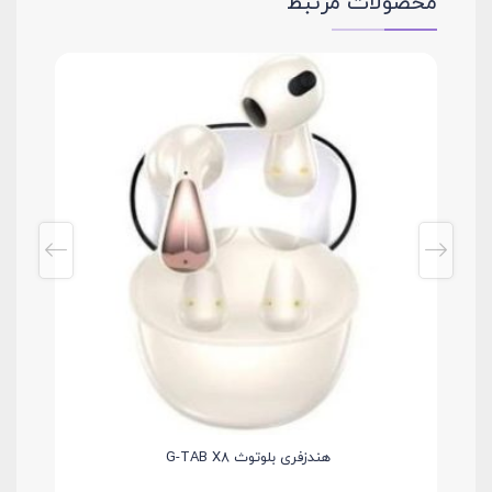
محصولات مرتبط
هندزفری بلوتوث G-TAB X8