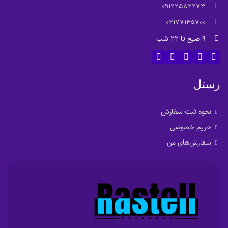
09122582273
02177145700
9 صبح تا 22 شب
رستل
نحوه ثبت سفارش
حریم خصوصی
سفارش‌های من