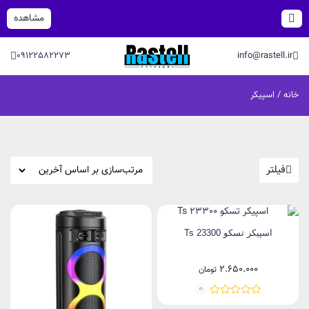
مشاهده
09122582273
info@rastell.ir
خانه
/ اسپیکر
فیلتر
اسپيكر تسكو Ts 23300
2.650.000
تومان
0