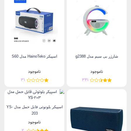
شارژر بی سیم مدل g2388
اسپیکر HainoTeko مدل S60
ناموجود
ناموجود
31
341
اسپیکر بلوتوثی قابل حمل مدل YS-
203
ناموجود
2