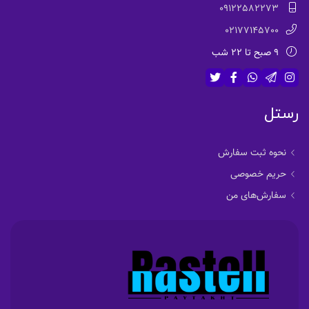
09122582273
02177145700
9 صبح تا 22 شب
رستل
نحوه ثبت سفارش
حریم خصوصی
سفارش‌های من