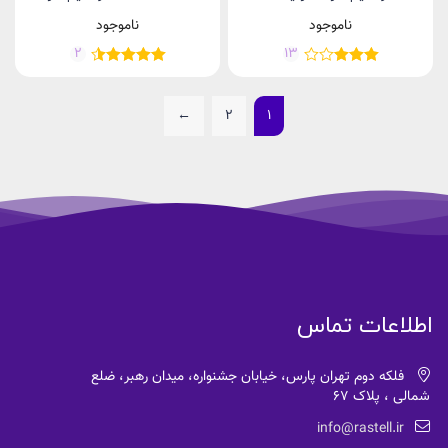
گیگابایت و رم 12 گیگابایت - گلوبال
ظرفیت 256 گیگابایت و رم 8..
ناموجود
ناموجود
2
13
←
2
1
اطلاعات تماس
فلکه دوم تهران پارس، خیابان جشنواره، میدان رهبر، ضلع
شمالی ، پلاک 67
info@rastell.ir