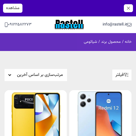
مشاهده
09122582273
info@rastell.ir
خانه
/ محصول برند / شیائومی
فیلتر