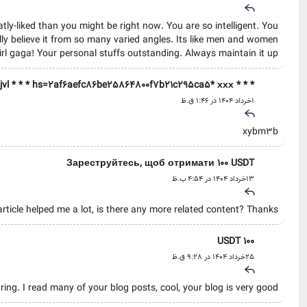
tly-liked than you might be right now. You are so intelligent. You
lly believe it from so many varied angles. Its like men and women
irl gaga! Your personal stuffs outstanding. Always maintain it up!
* * * Win Free Cash Instantly: http://onlinetailors.co.uk/index.php?ky6jvl * * * hs=2af6aefc86be25864800f7b21c295ca5* ххх*
1خرداد 1404 در 1:46 ق.ظ
xybm3b
Зареструйтесь, щоб отримати 100 USDT
13خرداد 1404 در 4:54 ب.ظ
rticle helped me a lot, is there any more related content? Thanks!
100 USDT
25خرداد 1404 در 9:28 ق.ظ
ing. I read many of your blog posts, cool, your blog is very good.