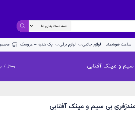
ساعت هوشمند
لوازم جانبی
لوازم برقی
پک هدیه – عروسک
محصول
رستل
/
پ