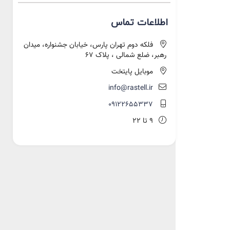
اطلاعات تماس
فلکه دوم تهران پارس، خیابان جشنواره، میدان
رهبر، ضلع شمالی ، پلاک 67
موبایل پایتخت
info@rastell.ir
09122655337
9 تا 22