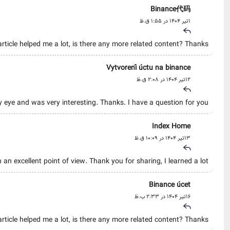
Binance代码
1تیر 1404 در 1:55 ق.ظ
rticle helped me a lot, is there any more related content? Thanks!
Vytvorení úctu na binance
12تیر 1404 در 2:08 ق.ظ
 eye and was very interesting. Thanks. I have a question for you.
Index Home
13تیر 1404 در 10:09 ق.ظ
 an excellent point of view. Thank you for sharing, I learned a lot.
Binance úcet
16تیر 1404 در 2:33 ب.ظ
rticle helped me a lot, is there any more related content? Thanks!