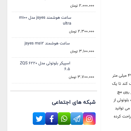
2.000.000
تومان
ساعت هوشمند jsyes مدل m100
ultra
2.300.000
تومان
ساعت هوشمند jsyes ms12
3.100.000
تومان
اسپیکر بلوتوثی مدل ZQS 6220
6.5
این محصول آلمانی برند هاینوتکو میتوان گفت یک پک کامل هدیه به نام GP-8 می باشد . که در داخل آن یک عدد ساعت H49 Ultra max ابعاد بدنه ساعت 49 میلی متر
3.700.000
تومان
کمک کند تا یک
ر روی مچ
پک هاینو تکو GP-8 را همراه با یک هدست بلوتوثی از
شبکه های اجتماعی
 می توانید
راحت کرده