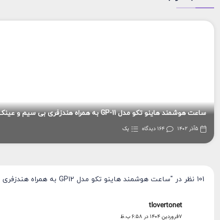
5آذر 1402
164 دیدگاه
پک
101 نظر در "
ساعت هوشمند هاینو تکو مدل GP12 به همراه هندزفری بی سیم و عینک آفتابی
tlovertonet
7فروردین 1404 در 6:58 ب.ظ