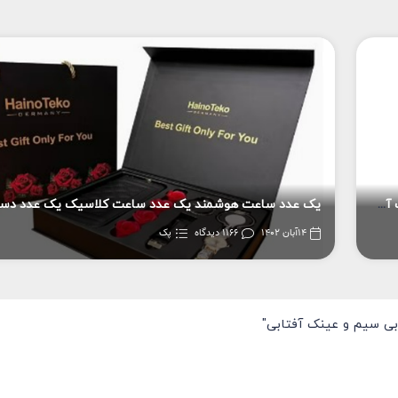
ساعت هوشمند هاینو تکو مدل GP-11 به همراه هندزفری بی سیم و عینک آفتابی
14آبان 1402
1166 دیدگاه
پک
"