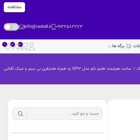
مشاهده
info@rastell.ir
09122582273
ات
برگه ها
ک
/
ساعت هوشمند هاینو تکو مدل GP12 به همراه هندزفری بی سیم و عینک آفتابی